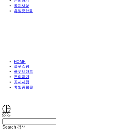
문의하기
공지사항
휴웰종합몰
HOME
쿨풋쇼핑
쿨풋브랜드
문의하기
공지사항
휴웰종합몰
쿨풋(COOLFOOT)
Search
검색