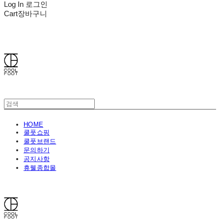
Log In
로그인
Cart
장바구니
쿨풋(COOLFOOT)
HOME
쿨풋쇼핑
쿨풋브랜드
문의하기
공지사항
휴웰종합몰
쿨풋(COOLFOOT)