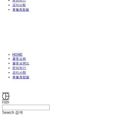
문의하기
공지사항
휴웰종합몰
HOME
쿨풋쇼핑
쿨풋브랜드
문의하기
공지사항
휴웰종합몰
쿨풋(COOLFOOT)
Search
검색