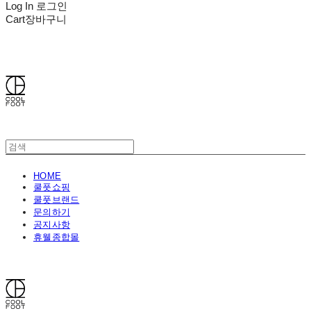
Log In
로그인
Cart
장바구니
쿨풋(COOLFOOT)
HOME
쿨풋쇼핑
쿨풋브랜드
문의하기
공지사항
휴웰종합몰
쿨풋(COOLFOOT)