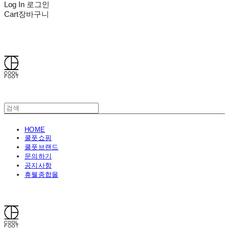
Log In
로그인
Cart
장바구니
쿨풋(COOLFOOT)
HOME
쿨풋쇼핑
쿨풋브랜드
문의하기
공지사항
휴웰종합몰
쿨풋(COOLFOOT)