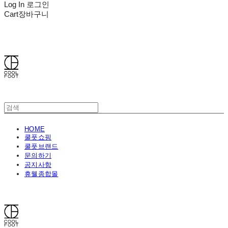
Log In
로그인
Cart
장바구니
쿨풋(COOLFOOT)
HOME
쿨풋쇼핑
쿨풋브랜드
문의하기
공지사항
휴웰종합몰
쿨풋(COOLFOOT)