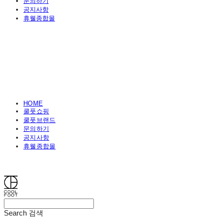
문의하기
공지사항
휴웰종합몰
HOME
쿨풋쇼핑
쿨풋브랜드
문의하기
공지사항
휴웰종합몰
쿨풋(COOLFOOT)
Search
검색