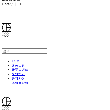
Cart
장바구니
쿨풋(COOLFOOT)
HOME
쿨풋쇼핑
쿨풋브랜드
문의하기
공지사항
휴웰종합몰
쿨풋(COOLFOOT)