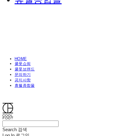
HOME
쿨풋쇼핑
쿨풋브랜드
문의하기
공지사항
휴웰종합몰
쿨풋(COOLFOOT)
Search
검색
Log In
로그인