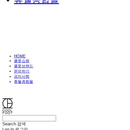
HOME
쿨풋쇼핑
쿨풋브랜드
문의하기
공지사항
휴웰종합몰
쿨풋(COOLFOOT)
Search
검색
Log In
로그인