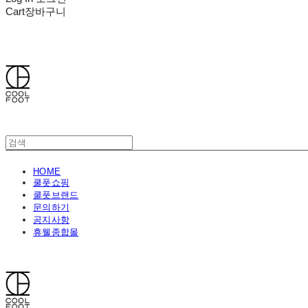
Cart
장바구니
쿨풋(COOLFOOT)
HOME
쿨풋쇼핑
쿨풋브랜드
문의하기
공지사항
휴웰종합몰
쿨풋(COOLFOOT)