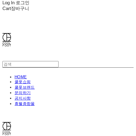
Log In
로그인
Cart
장바구니
쿨풋(COOLFOOT)
HOME
쿨풋쇼핑
쿨풋브랜드
문의하기
공지사항
휴웰종합몰
쿨풋(COOLFOOT)