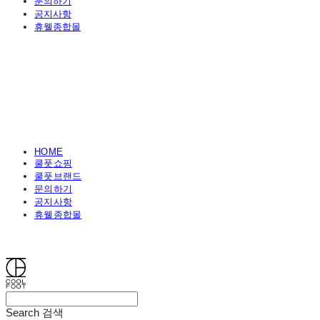
문의하기
공지사항
휴웰종합몰
HOME
쿨풋쇼핑
쿨풋브랜드
문의하기
공지사항
휴웰종합몰
쿨풋(COOLFOOT)
Search
검색