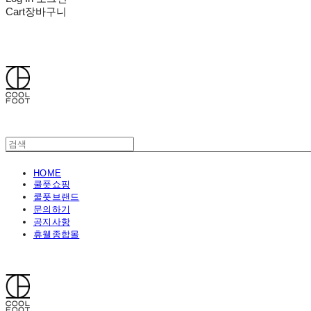
Cart
장바구니
쿨풋(COOLFOOT)
HOME
쿨풋쇼핑
쿨풋브랜드
문의하기
공지사항
휴웰종합몰
쿨풋(COOLFOOT)