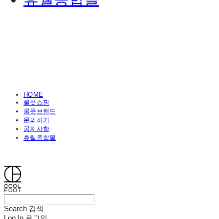
HOME
쿨풋쇼핑
쿨풋브랜드
문의하기
공지사항
휴웰종합몰
쿨풋(COOLFOOT)
Search
검색
Log In
로그인