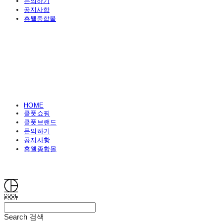
문의하기
공지사항
휴웰종합몰
HOME
쿨풋쇼핑
쿨풋브랜드
문의하기
공지사항
휴웰종합몰
쿨풋(COOLFOOT)
Search
검색