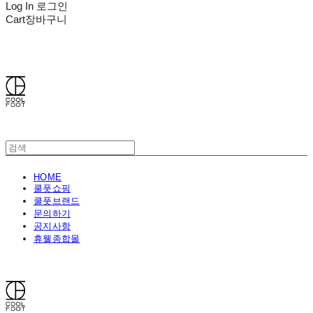
Log In
로그인
Cart
장바구니
쿨풋(COOLFOOT)
HOME
쿨풋쇼핑
쿨풋브랜드
문의하기
공지사항
휴웰종합몰
쿨풋(COOLFOOT)