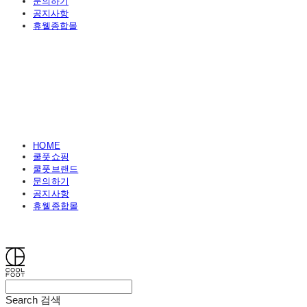
문의하기
공지사항
휴웰종합몰
HOME
쿨풋쇼핑
쿨풋브랜드
문의하기
공지사항
휴웰종합몰
쿨풋(COOLFOOT)
Search
검색