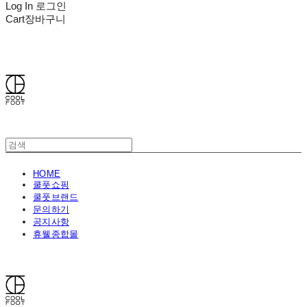
Log In
로그인
Cart
장바구니
쿨풋(COOLFOOT)
HOME
쿨풋쇼핑
쿨풋브랜드
문의하기
공지사항
휴웰종합몰
쿨풋(COOLFOOT)