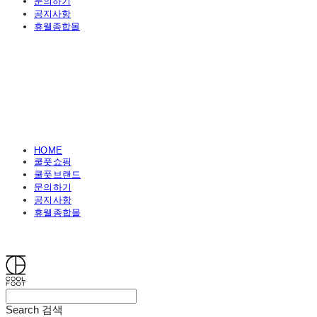
문의하기
공지사항
휴웰종합몰
HOME
쿨풋쇼핑
쿨풋브랜드
문의하기
공지사항
휴웰종합몰
쿨풋(COOLFOOT)
Search
검색