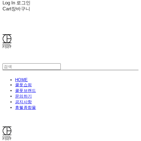
Log In
로그인
Cart
장바구니
쿨풋(COOLFOOT)
HOME
쿨풋쇼핑
쿨풋브랜드
문의하기
공지사항
휴웰종합몰
쿨풋(COOLFOOT)