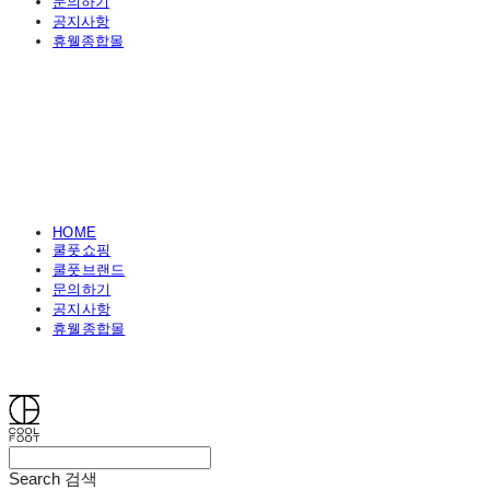
문의하기
공지사항
휴웰종합몰
HOME
쿨풋쇼핑
쿨풋브랜드
문의하기
공지사항
휴웰종합몰
쿨풋(COOLFOOT)
Search
검색