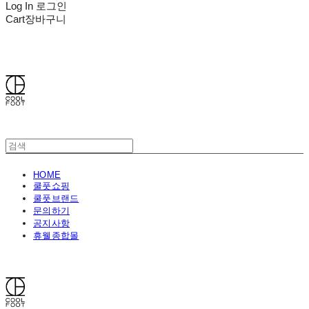
Log In
로그인
Cart
장바구니
쿨풋(COOLFOOT)
HOME
쿨풋쇼핑
쿨풋브랜드
문의하기
공지사항
휴웰종합몰
쿨풋(COOLFOOT)