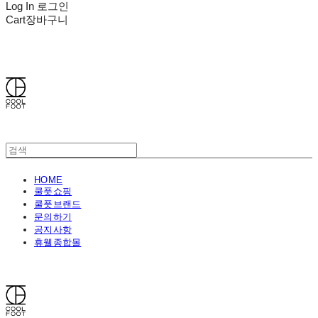
Log In
로그인
Cart
장바구니
쿨풋(COOLFOOT)
HOME
쿨풋쇼핑
쿨풋브랜드
문의하기
공지사항
휴웰종합몰
쿨풋(COOLFOOT)