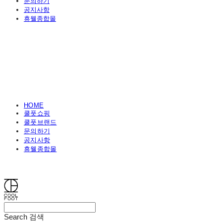
문의하기
공지사항
휴웰종합몰
HOME
쿨풋쇼핑
쿨풋브랜드
문의하기
공지사항
휴웰종합몰
쿨풋(COOLFOOT)
Search
검색