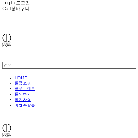
Log In
로그인
Cart
장바구니
쿨풋(COOLFOOT)
HOME
쿨풋쇼핑
쿨풋브랜드
문의하기
공지사항
휴웰종합몰
쿨풋(COOLFOOT)