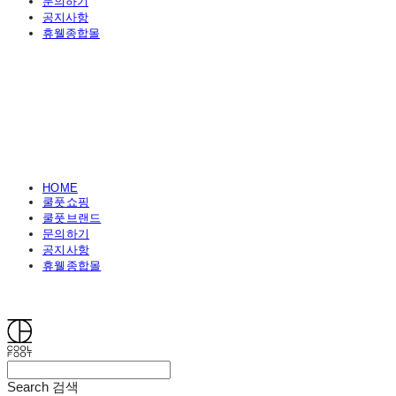
문의하기
공지사항
휴웰종합몰
HOME
쿨풋쇼핑
쿨풋브랜드
문의하기
공지사항
휴웰종합몰
쿨풋(COOLFOOT)
Search
검색