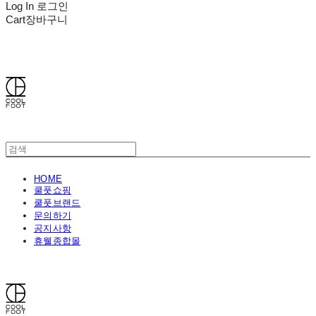
Log In
로그인
Cart
장바구니
쿨풋(COOLFOOT)
HOME
쿨풋쇼핑
쿨풋브랜드
문의하기
공지사항
휴웰종합몰
쿨풋(COOLFOOT)