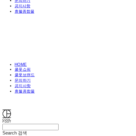
문의하기
공지사항
휴웰종합몰
HOME
쿨풋쇼핑
쿨풋브랜드
문의하기
공지사항
휴웰종합몰
쿨풋(COOLFOOT)
Search
검색