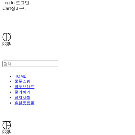
Log In
로그인
Cart
장바구니
쿨풋(COOLFOOT)
HOME
쿨풋쇼핑
쿨풋브랜드
문의하기
공지사항
휴웰종합몰
쿨풋(COOLFOOT)