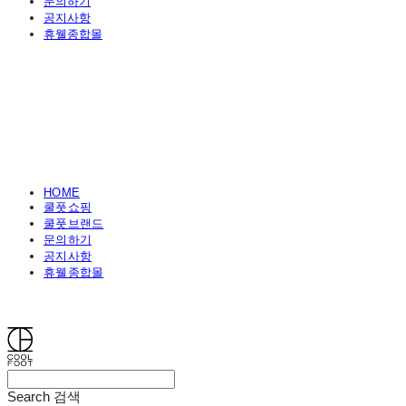
문의하기
공지사항
휴웰종합몰
HOME
쿨풋쇼핑
쿨풋브랜드
문의하기
공지사항
휴웰종합몰
쿨풋(COOLFOOT)
Search
검색