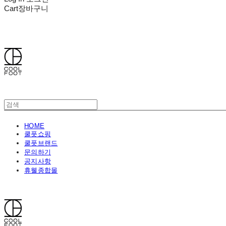
Cart
장바구니
쿨풋(COOLFOOT)
HOME
쿨풋쇼핑
쿨풋브랜드
문의하기
공지사항
휴웰종합몰
쿨풋(COOLFOOT)