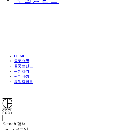
HOME
쿨풋쇼핑
쿨풋브랜드
문의하기
공지사항
휴웰종합몰
쿨풋(COOLFOOT)
Search
검색
Log In
로그인