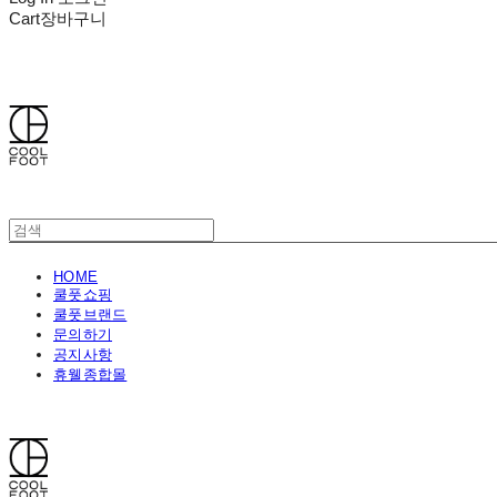
Cart
장바구니
쿨풋(COOLFOOT)
HOME
쿨풋쇼핑
쿨풋브랜드
문의하기
공지사항
휴웰종합몰
쿨풋(COOLFOOT)