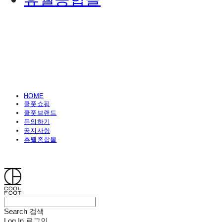
HOME
쿨풋쇼핑
쿨풋브랜드
문의하기
공지사항
휴웰종합몰
쿨풋(COOLFOOT)
Search
검색
Log In
로그인