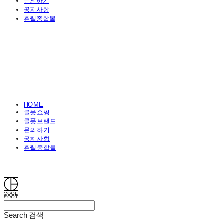
문의하기
공지사항
휴웰종합몰
HOME
쿨풋쇼핑
쿨풋브랜드
문의하기
공지사항
휴웰종합몰
쿨풋(COOLFOOT)
Search
검색