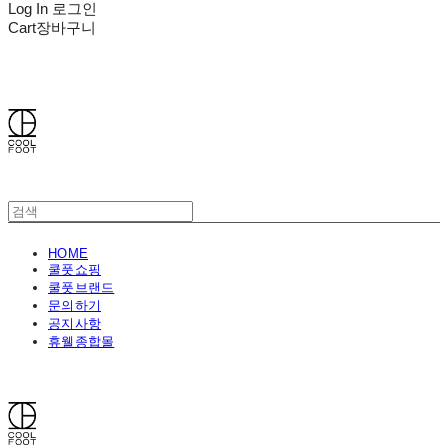
Log In
로그인
Cart
장바구니
쿨풋(COOLFOOT)
HOME
쿨풋쇼핑
쿨풋브랜드
문의하기
공지사항
휴웰종합몰
쿨풋(COOLFOOT)