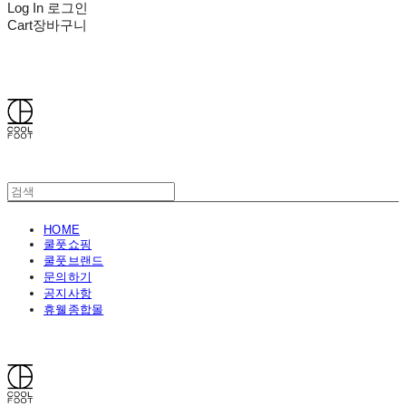
Log In
로그인
Cart
장바구니
쿨풋(COOLFOOT)
HOME
쿨풋쇼핑
쿨풋브랜드
문의하기
공지사항
휴웰종합몰
쿨풋(COOLFOOT)