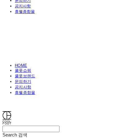
문의하기
공지사항
휴웰종합몰
HOME
쿨풋쇼핑
쿨풋브랜드
문의하기
공지사항
휴웰종합몰
쿨풋(COOLFOOT)
Search
검색