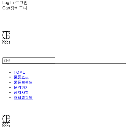
Log In
로그인
Cart
장바구니
쿨풋(COOLFOOT)
HOME
쿨풋쇼핑
쿨풋브랜드
문의하기
공지사항
휴웰종합몰
쿨풋(COOLFOOT)