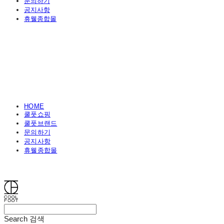
문의하기
공지사항
휴웰종합몰
HOME
쿨풋쇼핑
쿨풋브랜드
문의하기
공지사항
휴웰종합몰
쿨풋(COOLFOOT)
Search
검색