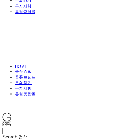
문의하기
공지사항
휴웰종합몰
HOME
쿨풋쇼핑
쿨풋브랜드
문의하기
공지사항
휴웰종합몰
쿨풋(COOLFOOT)
Search
검색