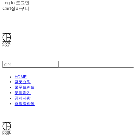
Log In
로그인
Cart
장바구니
쿨풋(COOLFOOT)
HOME
쿨풋쇼핑
쿨풋브랜드
문의하기
공지사항
휴웰종합몰
쿨풋(COOLFOOT)