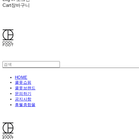
Cart
장바구니
쿨풋(COOLFOOT)
HOME
쿨풋쇼핑
쿨풋브랜드
문의하기
공지사항
휴웰종합몰
쿨풋(COOLFOOT)