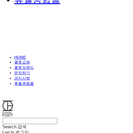
HOME
쿨풋쇼핑
쿨풋브랜드
문의하기
공지사항
휴웰종합몰
쿨풋(COOLFOOT)
Search
검색
Log In
로그인