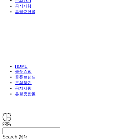
문의하기
공지사항
휴웰종합몰
HOME
쿨풋쇼핑
쿨풋브랜드
문의하기
공지사항
휴웰종합몰
쿨풋(COOLFOOT)
Search
검색