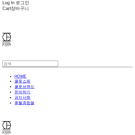
Log In
로그인
Cart
장바구니
쿨풋(COOLFOOT)
HOME
쿨풋쇼핑
쿨풋브랜드
문의하기
공지사항
휴웰종합몰
쿨풋(COOLFOOT)