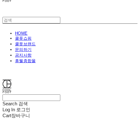
HOME
쿨풋쇼핑
쿨풋브랜드
문의하기
공지사항
휴웰종합몰
쿨풋(COOLFOOT)
Search
검색
Log In
로그인
Cart
장바구니
쿨풋(COOLFOOT)