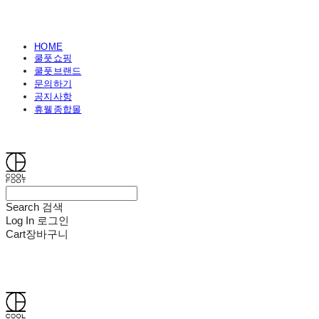
HOME
쿨풋쇼핑
쿨풋브랜드
문의하기
공지사항
휴웰종합몰
쿨풋(COOLFOOT)
Search
검색
Log In
로그인
Cart
장바구니
쿨풋(COOLFOOT)