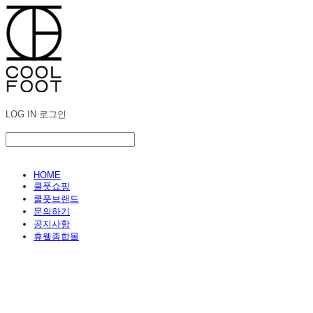
LOG IN
로그인
HOME
쿨풋쇼핑
쿨풋브랜드
문의하기
공지사항
휴웰종합몰