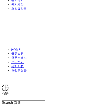
문의하기
공지사항
휴웰종합몰
HOME
쿨풋쇼핑
쿨풋브랜드
문의하기
공지사항
휴웰종합몰
쿨풋(COOLFOOT)
Search
검색