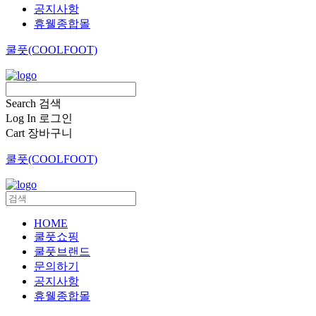
공지사항
휴웰종합몰
쿨풋(COOLFOOT)
Search
검색
Log In
로그인
Cart
장바구니
쿨풋(COOLFOOT)
HOME
쿨풋쇼핑
쿨풋브랜드
문의하기
공지사항
휴웰종합몰