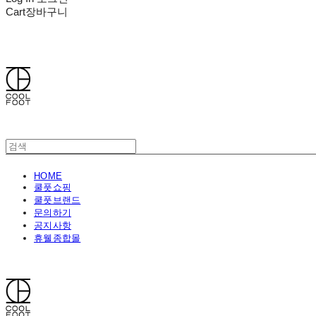
Cart
장바구니
쿨풋(COOLFOOT)
HOME
쿨풋쇼핑
쿨풋브랜드
문의하기
공지사항
휴웰종합몰
쿨풋(COOLFOOT)