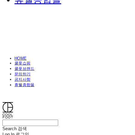
HOME
쿨풋쇼핑
쿨풋브랜드
문의하기
공지사항
휴웰종합몰
쿨풋(COOLFOOT)
Search
검색
Log In
로그인