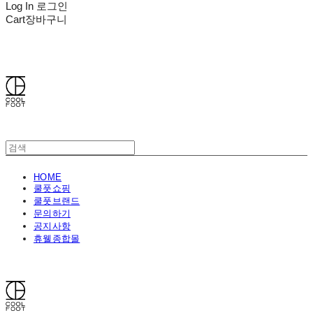
Log In
로그인
Cart
장바구니
쿨풋(COOLFOOT)
HOME
쿨풋쇼핑
쿨풋브랜드
문의하기
공지사항
휴웰종합몰
쿨풋(COOLFOOT)