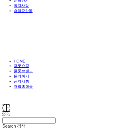
문의하기
공지사항
휴웰종합몰
HOME
쿨풋쇼핑
쿨풋브랜드
문의하기
공지사항
휴웰종합몰
쿨풋(COOLFOOT)
Search
검색