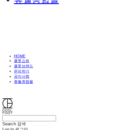
HOME
쿨풋쇼핑
쿨풋브랜드
문의하기
공지사항
휴웰종합몰
쿨풋(COOLFOOT)
Search
검색
Log In
로그인