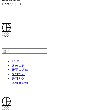
Cart
장바구니
쿨풋(COOLFOOT)
HOME
쿨풋쇼핑
쿨풋브랜드
문의하기
공지사항
휴웰종합몰
쿨풋(COOLFOOT)