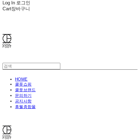
Log In
로그인
Cart
장바구니
쿨풋(COOLFOOT)
HOME
쿨풋쇼핑
쿨풋브랜드
문의하기
공지사항
휴웰종합몰
쿨풋(COOLFOOT)