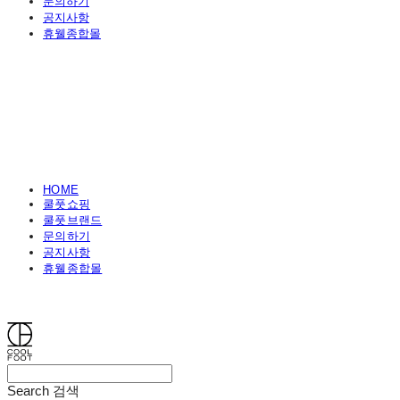
문의하기
공지사항
휴웰종합몰
HOME
쿨풋쇼핑
쿨풋브랜드
문의하기
공지사항
휴웰종합몰
쿨풋(COOLFOOT)
Search
검색