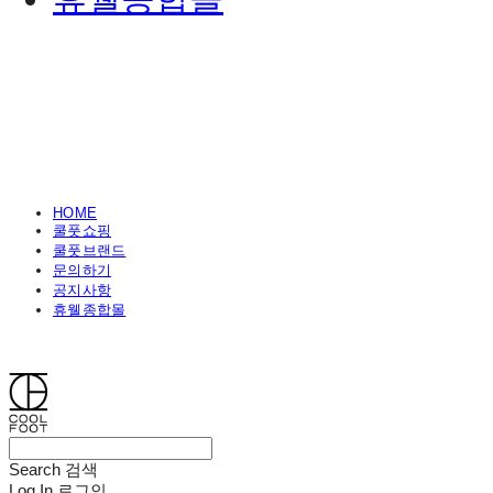
HOME
쿨풋쇼핑
쿨풋브랜드
문의하기
공지사항
휴웰종합몰
쿨풋(COOLFOOT)
Search
검색
Log In
로그인