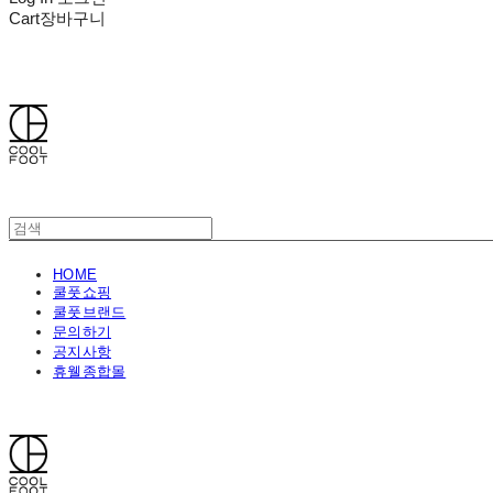
Cart
장바구니
쿨풋(COOLFOOT)
HOME
쿨풋쇼핑
쿨풋브랜드
문의하기
공지사항
휴웰종합몰
쿨풋(COOLFOOT)