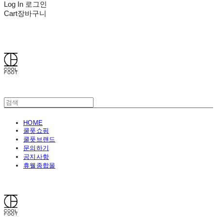
Log In
로그인
Cart
장바구니
쿨풋(COOLFOOT)
HOME
쿨풋쇼핑
쿨풋브랜드
문의하기
공지사항
휴웰종합몰
쿨풋(COOLFOOT)