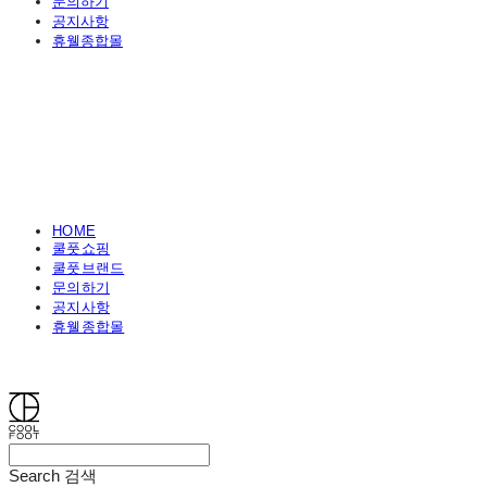
문의하기
공지사항
휴웰종합몰
HOME
쿨풋쇼핑
쿨풋브랜드
문의하기
공지사항
휴웰종합몰
쿨풋(COOLFOOT)
Search
검색