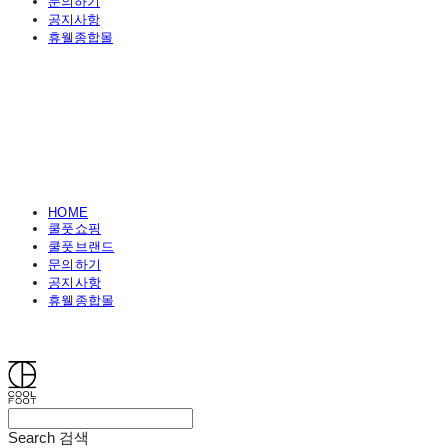
문의하기
공지사항
휴웰종합몰
HOME
쿨풋쇼핑
쿨풋브랜드
문의하기
공지사항
휴웰종합몰
쿨풋(COOLFOOT)
Search
검색