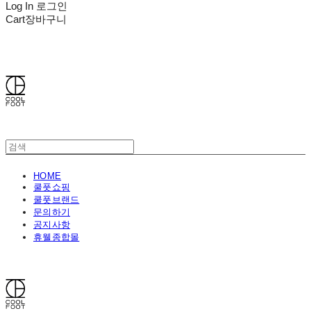
Log In
로그인
Cart
장바구니
쿨풋(COOLFOOT)
HOME
쿨풋쇼핑
쿨풋브랜드
문의하기
공지사항
휴웰종합몰
쿨풋(COOLFOOT)