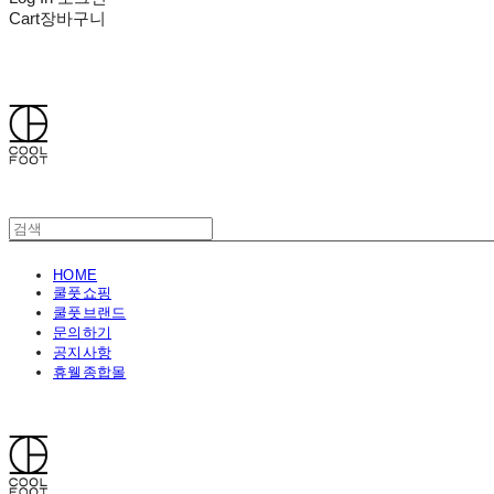
Cart
장바구니
쿨풋(COOLFOOT)
HOME
쿨풋쇼핑
쿨풋브랜드
문의하기
공지사항
휴웰종합몰
쿨풋(COOLFOOT)