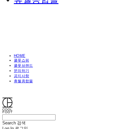
HOME
쿨풋쇼핑
쿨풋브랜드
문의하기
공지사항
휴웰종합몰
쿨풋(COOLFOOT)
Search
검색
Log In
로그인