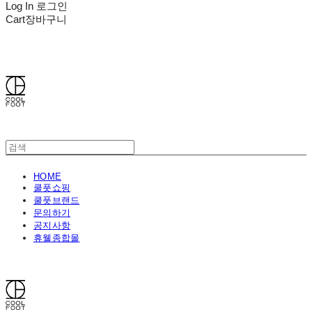
Log In
로그인
Cart
장바구니
쿨풋(COOLFOOT)
HOME
쿨풋쇼핑
쿨풋브랜드
문의하기
공지사항
휴웰종합몰
쿨풋(COOLFOOT)