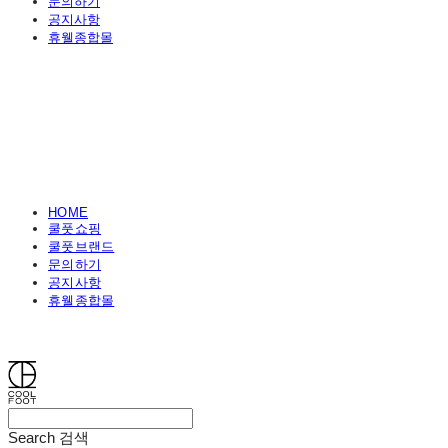
문의하기
공지사항
휴웰종합몰
HOME
쿨풋쇼핑
쿨풋브랜드
문의하기
공지사항
휴웰종합몰
쿨풋(COOLFOOT)
Search
검색