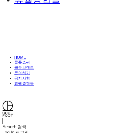
HOME
쿨풋쇼핑
쿨풋브랜드
문의하기
공지사항
휴웰종합몰
쿨풋(COOLFOOT)
Search
검색
Log In
로그인