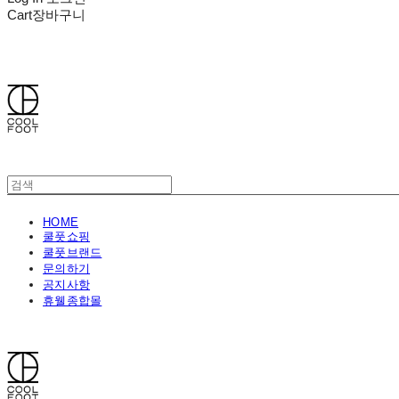
Cart
장바구니
쿨풋(COOLFOOT)
HOME
쿨풋쇼핑
쿨풋브랜드
문의하기
공지사항
휴웰종합몰
쿨풋(COOLFOOT)