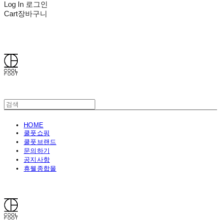
Log In
로그인
Cart
장바구니
쿨풋(COOLFOOT)
HOME
쿨풋쇼핑
쿨풋브랜드
문의하기
공지사항
휴웰종합몰
쿨풋(COOLFOOT)