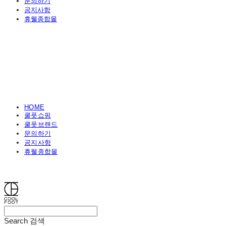
문의하기
공지사항
휴웰종합몰
HOME
쿨풋쇼핑
쿨풋브랜드
문의하기
공지사항
휴웰종합몰
쿨풋(COOLFOOT)
Search
검색