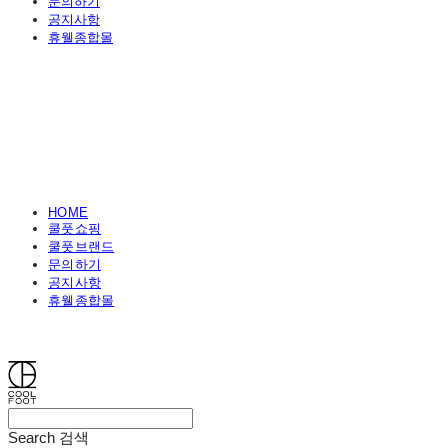
문의하기
공지사항
휴웰종합몰
HOME
쿨풋쇼핑
쿨풋브랜드
문의하기
공지사항
휴웰종합몰
쿨풋(COOLFOOT)
Search
검색