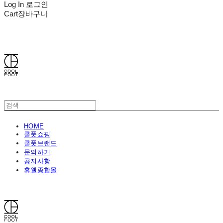
Log In
로그인
Cart
장바구니
쿨풋(COOLFOOT)
HOME
쿨풋쇼핑
쿨풋브랜드
문의하기
공지사항
휴웰종합몰
쿨풋(COOLFOOT)