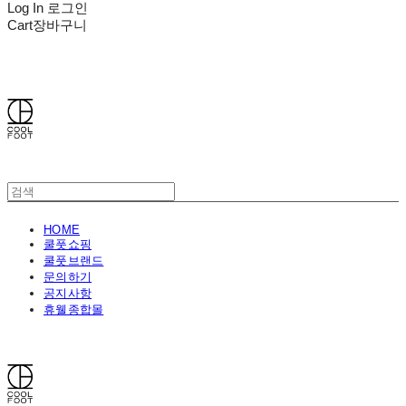
Log In
로그인
Cart
장바구니
쿨풋(COOLFOOT)
HOME
쿨풋쇼핑
쿨풋브랜드
문의하기
공지사항
휴웰종합몰
쿨풋(COOLFOOT)