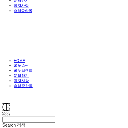
문의하기
공지사항
휴웰종합몰
HOME
쿨풋쇼핑
쿨풋브랜드
문의하기
공지사항
휴웰종합몰
쿨풋(COOLFOOT)
Search
검색