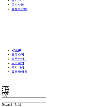
문의하기
공지사항
휴웰종합몰
HOME
쿨풋쇼핑
쿨풋브랜드
문의하기
공지사항
휴웰종합몰
쿨풋(COOLFOOT)
Search
검색