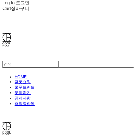
Log In
로그인
Cart
장바구니
쿨풋(COOLFOOT)
HOME
쿨풋쇼핑
쿨풋브랜드
문의하기
공지사항
휴웰종합몰
쿨풋(COOLFOOT)