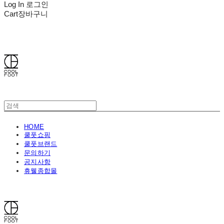
Log In
로그인
Cart
장바구니
쿨풋(COOLFOOT)
HOME
쿨풋쇼핑
쿨풋브랜드
문의하기
공지사항
휴웰종합몰
쿨풋(COOLFOOT)