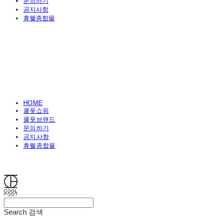
문의하기
공지사항
휴웰종합몰
HOME
쿨풋쇼핑
쿨풋브랜드
문의하기
공지사항
휴웰종합몰
쿨풋(COOLFOOT)
Search
검색