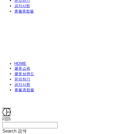
문의하기
공지사항
휴웰종합몰
HOME
쿨풋쇼핑
쿨풋브랜드
문의하기
공지사항
휴웰종합몰
쿨풋(COOLFOOT)
Search
검색