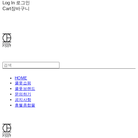
Log In
로그인
Cart
장바구니
쿨풋(COOLFOOT)
HOME
쿨풋쇼핑
쿨풋브랜드
문의하기
공지사항
휴웰종합몰
쿨풋(COOLFOOT)