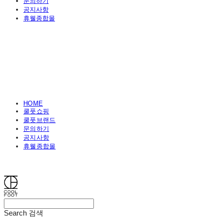
문의하기
공지사항
휴웰종합몰
HOME
쿨풋쇼핑
쿨풋브랜드
문의하기
공지사항
휴웰종합몰
쿨풋(COOLFOOT)
Search
검색