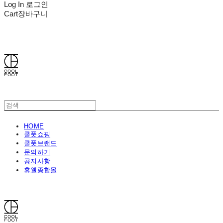
Log In
로그인
Cart
장바구니
쿨풋(COOLFOOT)
HOME
쿨풋쇼핑
쿨풋브랜드
문의하기
공지사항
휴웰종합몰
쿨풋(COOLFOOT)